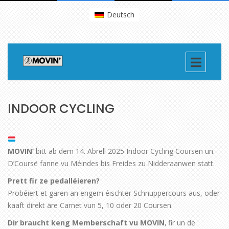
Deutsch
INDOOR CYCLING
MOVIN’
bitt ab dem 14. Abrëll 2025 Indoor Cycling Coursen un.
D’Coursë fanne vu Méindes bis Freides zu Nidderaanwen statt.
Prett fir ze pedalléieren?
Probéiert et gären an engem éischter Schnuppercours aus, oder
kaaft direkt äre Carnet vun 5, 10 oder 20 Coursen.
Dir braucht keng Memberschaft vu MOVIN
‚ fir un de