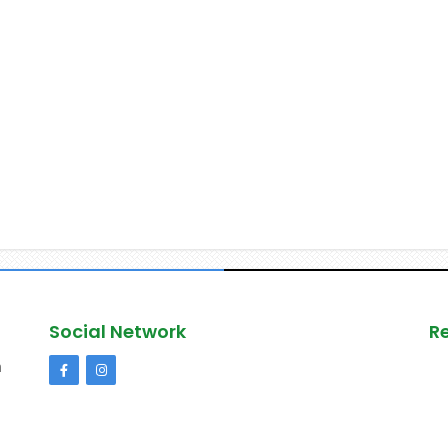
Social Network
R
n